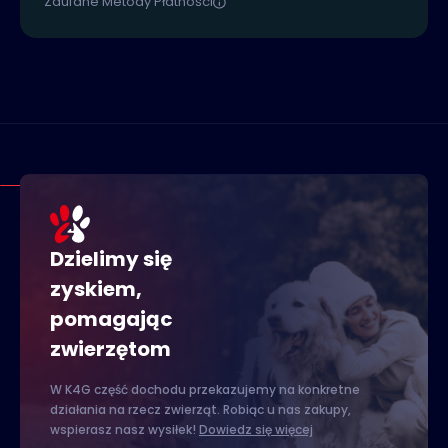
Zaufane Metody Płatności
Dzielimy się
zyskiem,
pomagając
zwierzętom
W K4G część dochodu przekazujemy na konkretne
działania na rzecz zwierząt. Robiąc u nas zakupy,
wspierasz nasz wysiłek!
Dowiedz się więcej