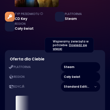
TYP PRZEDMIOTU
PLATFORMA
CD Key
Steam
REGION
Cały świat
Wspieramy zwierzęta w
potrzebie.
Dowiedz się
więcej
Oferta dla Ciebie
Steam
PLATFORMA
Cały świat
REGION
Standard Edition
EDYCJA