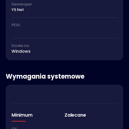
Deweloper
YS Net
PEGI
Działa na
Windows
Wymagania systemowe
Minimum
Zalecane
OS