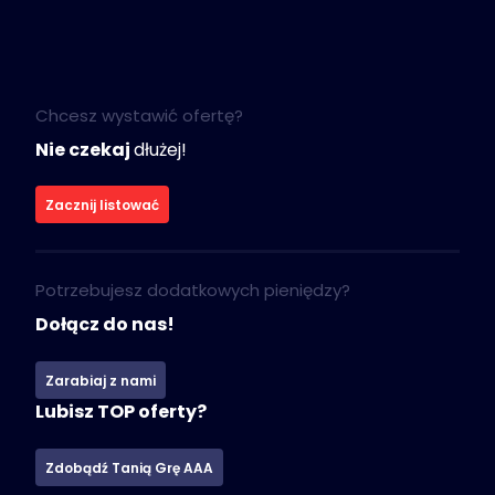
Chcesz wystawić ofertę?
Nie czekaj
dłużej!
Zacznij listować
Potrzebujesz dodatkowych pieniędzy?
Dołącz do nas!
Zarabiaj z nami
Lubisz TOP oferty?
Zdobądź Tanią Grę AAA