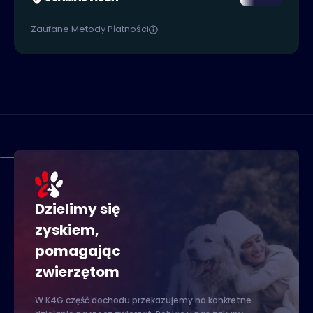
Zaufane Metody Płatności
Dzielimy się
zyskiem,
pomagając
zwierzętom
W K4G część dochodu przekazujemy na konkretne