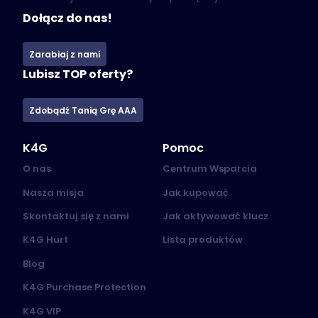
Dołącz do nas!
Zarabiaj z nami
Lubisz TOP oferty?
Zdobądź Tanią Grę AAA
K4G
Pomoc
O nas
Centrum Wsparcia
Nasza misja
Jak kupować
Skontaktuj się z nami
Jak aktywować klucz
K4G Hurt
Lista produktów
Blog
K4G Purchase Protection
K4G VIP