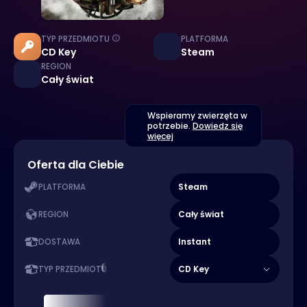
TYP PRZEDMIOTU
PLATFORMA
CD Key
Steam
REGION
Cały świat
Wspieramy zwierzęta w
potrzebie.
Dowiedz się
więcej
Oferta dla Ciebie
Steam
PLATFORMA
Cały świat
REGION
Instant
DOSTAWA
CD Key
TYP PRZEDMIOTU