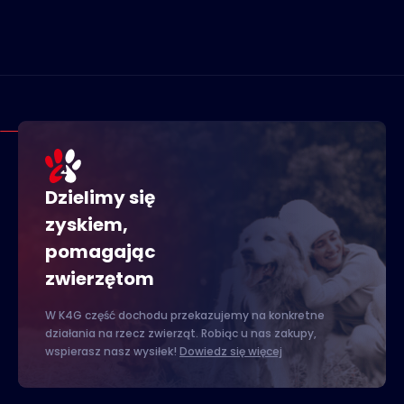
Dzielimy się
zyskiem,
pomagając
zwierzętom
W K4G część dochodu przekazujemy na konkretne
działania na rzecz zwierząt. Robiąc u nas zakupy,
wspierasz nasz wysiłek!
Dowiedz się więcej