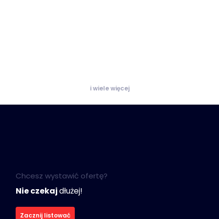
i wiele więcej
Chcesz wystawić ofertę?
Nie czekaj
dłużej!
Zacznij listować