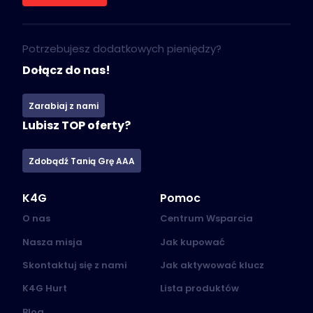
Potrzebujesz dodatkowych pieniędzy?
Dołącz do nas!
Zarabiaj z nami
Lubisz TOP oferty?
Zdobądź Tanią Grę AAA
K4G
Pomoc
O nas
Centrum Wsparcia
Nasza misja
Jak kupować
Skontaktuj się z nami
Jak aktywować klucz
K4G Hurt
Lista produktów
Blog