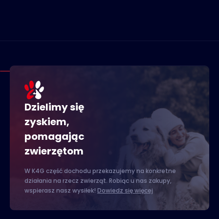
Dzielimy się
zyskiem,
pomagając
zwierzętom
W K4G część dochodu przekazujemy na konkretne
działania na rzecz zwierząt. Robiąc u nas zakupy,
wspierasz nasz wysiłek!
Dowiedz się więcej