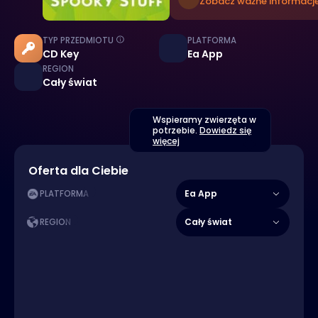
Zobacz ważne informacje
TYP PRZEDMIOTU
PLATFORMA
CD Key
Ea App
REGION
Cały świat
Wspieramy zwierzęta w
potrzebie.
Dowiedz się
więcej
Oferta dla Ciebie
Ea App
PLATFORMA
Cały świat
REGION