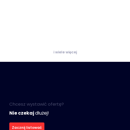
i wiele więcej
Chcesz wystawić ofertę?
Nie czekaj
dłużej!
Zacznij listować