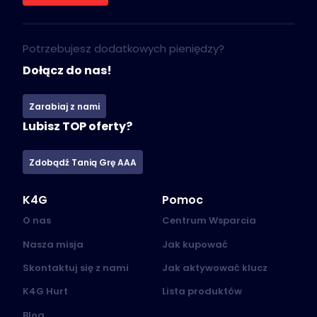
Potrzebujesz dodatkowych pieniędzy?
Dołącz do nas!
Zarabiaj z nami
Lubisz TOP oferty?
Zdobądź Tanią Grę AAA
K4G
Pomoc
O nas
Centrum Wsparcia
Nasza misja
Jak kupować
Skontaktuj się z nami
Jak aktywować klucz
K4G Hurt
Lista produktów
Blog