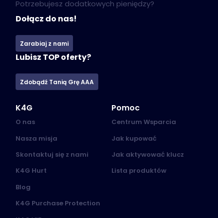
Potrzebujesz dodatkowych pieniędzy?
Dołącz do nas!
Zarabiaj z nami
Lubisz TOP oferty?
Zdobądź Tanią Grę AAA
K4G
Pomoc
O nas
Centrum Wsparcia
Nasza misja
Jak kupować
Skontaktuj się z nami
Jak aktywować klucz
K4G Hurt
Lista produktów
Blog
K4G Purchase Protection