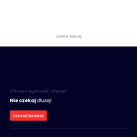
i wiele więcej
Chcesz wystawić ofertę?
Nie czekaj
dłużej!
Zacznij listować