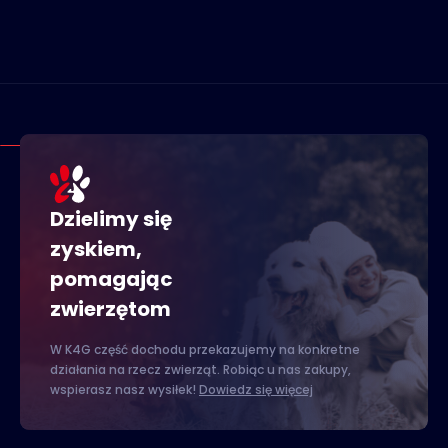
Dzielimy się
zyskiem,
pomagając
zwierzętom
W K4G część dochodu przekazujemy na konkretne
działania na rzecz zwierząt. Robiąc u nas zakupy,
wspierasz nasz wysiłek!
Dowiedz się więcej