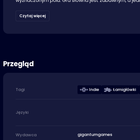
wyznaczonym polu. Gra słowna jest zabawnym, a jed
Czytaj więcej
Przegląd
Indie
Łamigłówki
Tagi
Języki
gigantumgames
Wydawca