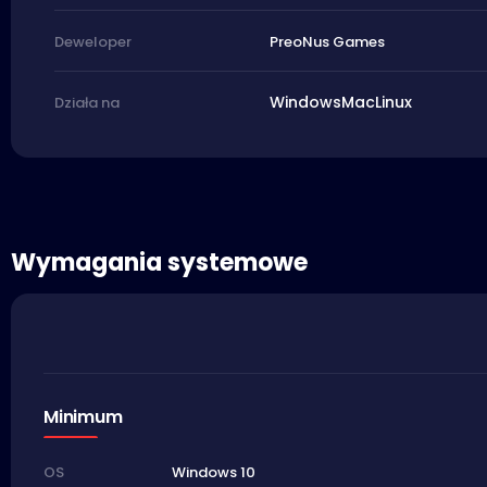
PreoNus Games
Deweloper
Windows
Mac
Linux
Działa na
Wymagania systemowe
Minimum
Windows 10
OS