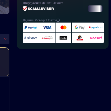
Шифрування Даних і Захист
Надійні Методи Оплати