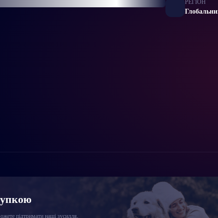
РЕГІОН
Глобальни
купкою
жете підтримати наші зусилля,