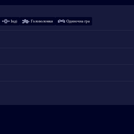
Інді
Головоломки
Одиночна гра