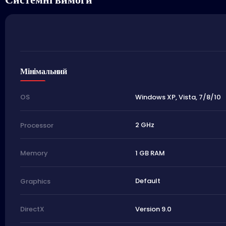
Мінімальний
Windows XP, Vista, 7/8/10
OS
2 GHz
Processor
1 GB RAM
Memory
Default
Graphics
Version 9.0
DirectX