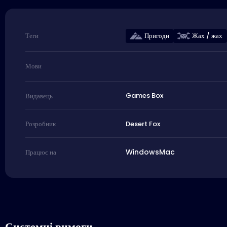
Пригоди
Жах / жах
Теги
Мови
Games Box
Видавець
Desert Fox
Розробник
Windows
Mac
Працює на
Системні вимоги