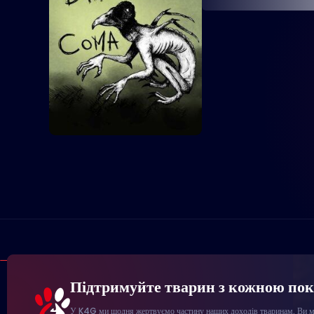
Підтримуйте тварин з кожною по
У K4G ми щодня жертвуємо частину наших доходів тваринам. Ви мо