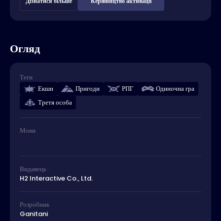
Дізнатися більше
Керівництво активації
Огляд
Теги
Екшн
Пригоди
РПГ
Одиночна гра
Третя особа
Мови
Видавець
H2 Interactive Co., Ltd.
Розробник
Ganitani