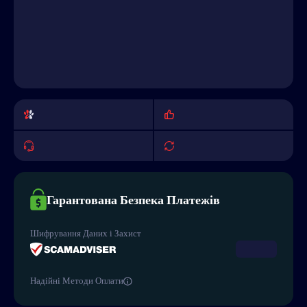
Гарантована Безпека Платежів
Шифрування Даних і Захист
Надійні Методи Оплати