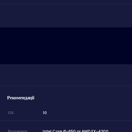
Рекомендації
10
OS
Intel Core i5-650 or AMD FX-4300
Processor