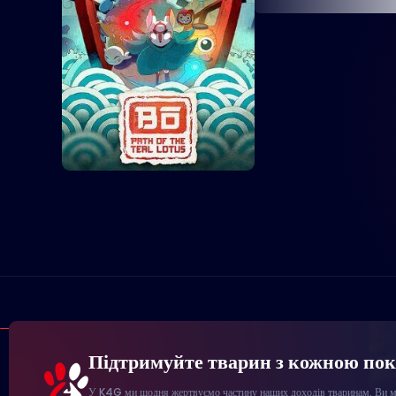
Підтримуйте тварин з кожною по
У K4G ми щодня жертвуємо частину наших доходів тваринам. Ви мо