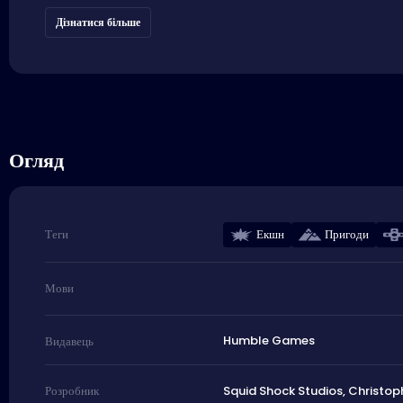
Дізнатися більше
Огляд
Екшн
Пригоди
Теги
Мови
Humble Games
Видавець
Squid Shock Studios, Christoph
Розробник