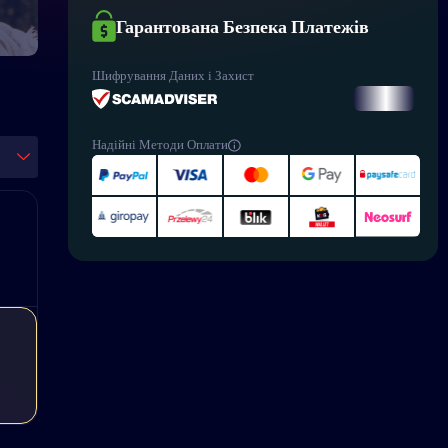
Гарантована Безпека Платежів
Шифрування Даних і Захист
Надійні Методи Оплати