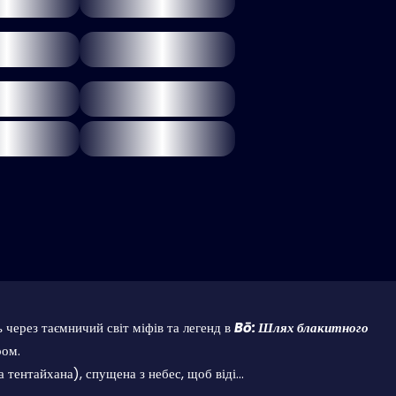
 через таємничий світ міфів та легенд в
Bō: Шлях блакитного
ром.
тентайхана), спущена з небес, щоб віді...