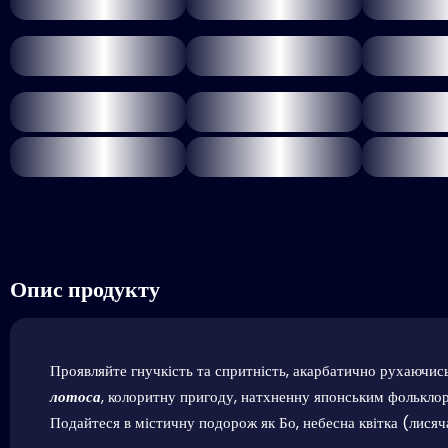
Опис продукту
Проявляйте гнучкість та спритність, акарбатично рухаючись
лотоса
, колоритну пригоду, натхненну японським фолькло
Подайтеся в містичну подорож як Бо, небесна квітка (лисяча 