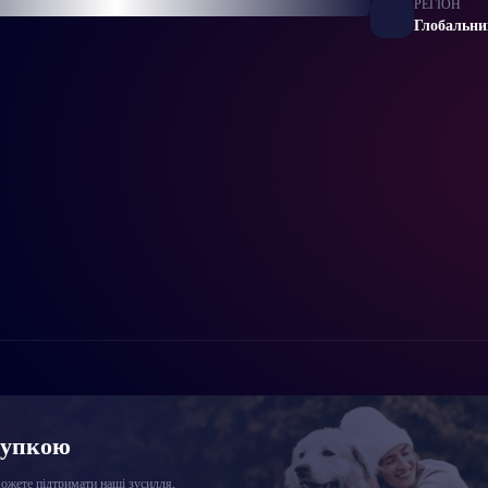
РЕГІОН
Глобальни
купкою
жете підтримати наші зусилля,