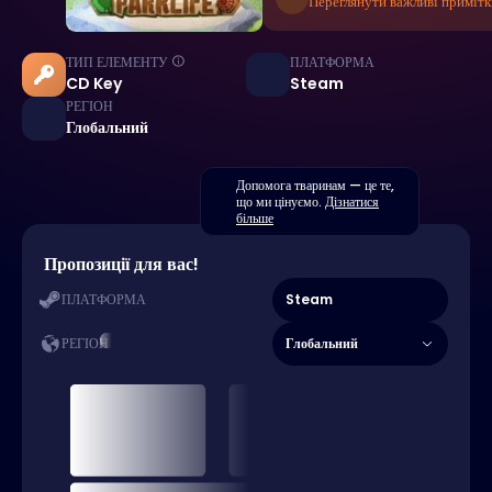
Переглянути важливі примітк
ТИП ЕЛЕМЕНТУ
ПЛАТФОРМА
CD Key
Steam
РЕГІОН
Глобальний
Допомога тваринам — це те,
що ми цінуємо.
Дізнатися
більше
Пропозиції для вас!
Steam
ПЛАТФОРМА
Глобальний
РЕГІОН