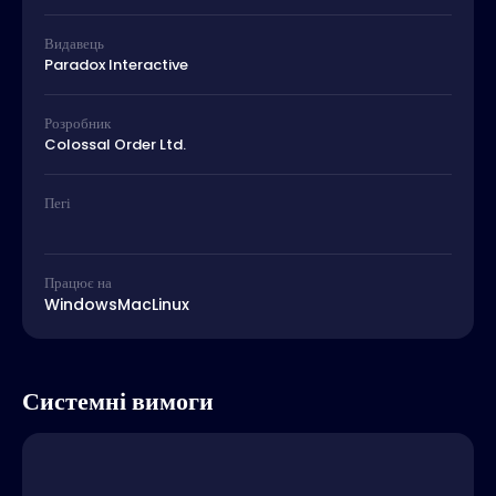
Видавець
Paradox Interactive
Розробник
Colossal Order Ltd.
Пегі
Працює на
Windows
Mac
Linux
Системні вимоги