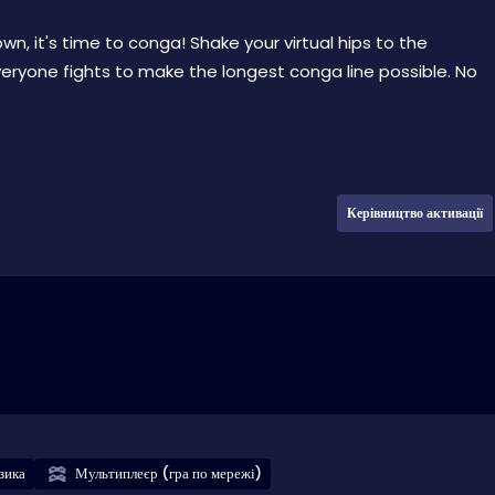
wn, it's time to conga! Shake your virtual hips to the
ryone fights to make the longest conga line possible. No
Керівництво активації
зика
Мультиплеєр (гра по мережі)