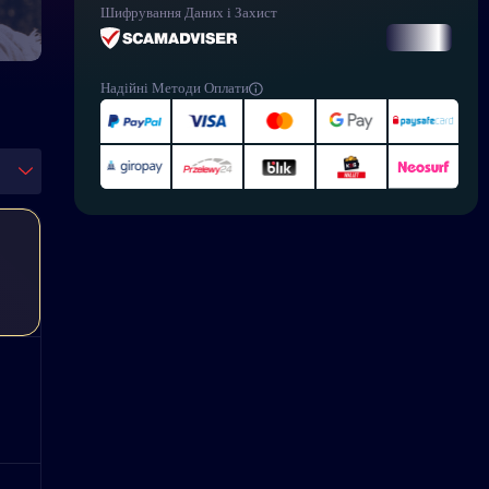
Шифрування Даних і Захист
Надійні Методи Оплати