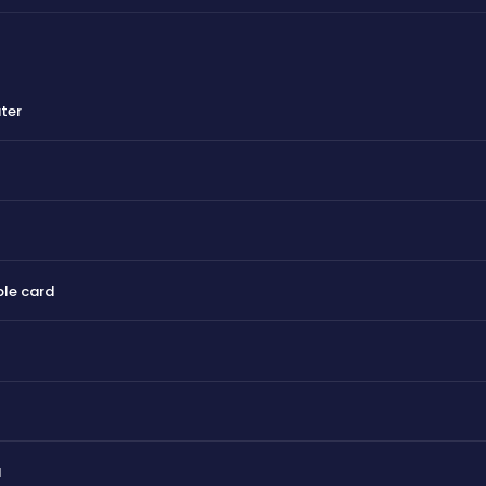
ater
le card
d