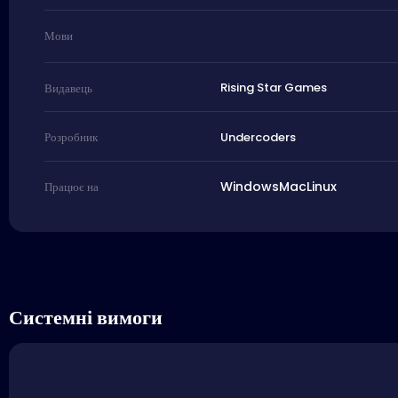
Мови
Rising Star Games
Видавець
Undercoders
Розробник
Windows
Mac
Linux
Працює на
Системні вимоги