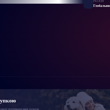
РЕГІОН
Глобальни
купкою
жете підтримати наші зусилля,