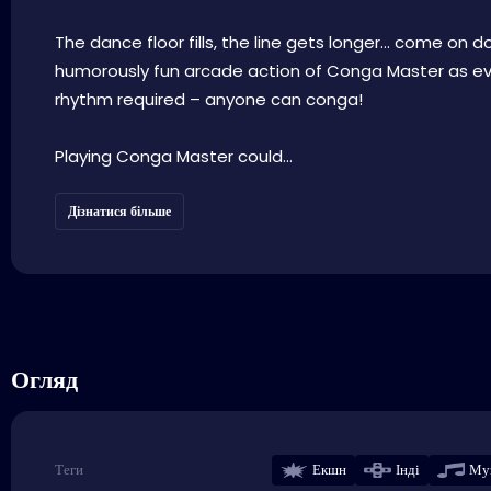
The dance floor fills, the line gets longer… come on do
humorously fun arcade action of Conga Master as eve
rhythm required – anyone can conga!
Playing Conga Master could...
Дізнатися більше
Огляд
Екшн
Інді
Му
Теги