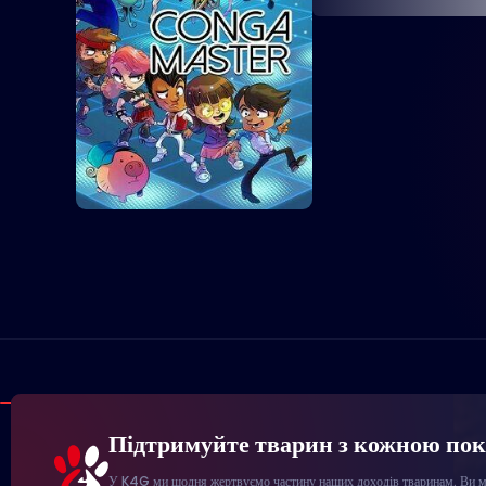
Підтримуйте тварин з кожною по
У K4G ми щодня жертвуємо частину наших доходів тваринам. Ви мо