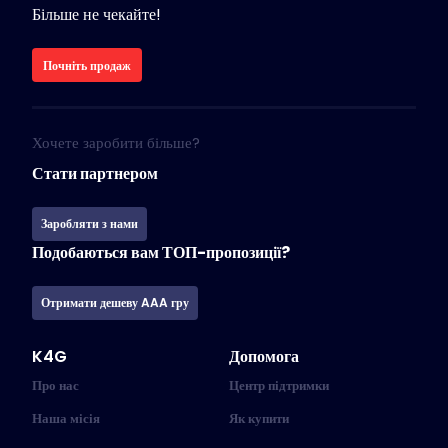
Більше не чекайте!
Почніть продаж
Хочете заробити більше?
Стати партнером
Заробляти з нами
Подобаються вам ТОП-пропозиції?
Отримати дешеву AAA гру
K4G
Допомога
Про нас
Центр підтримки
Наша місія
Як купити