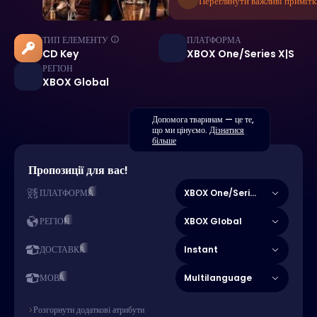
Переглянути важливі примітк
ТИП ЕЛЕМЕНТУ
ПЛАТФОРМА
CD Key
XBOX One/Series X|S
РЕГІОН
XBOX Global
Допомога тваринам — це те,
що ми цінуємо.
Дізнатися
більше
Пропозиції для вас!
XBOX One/Series X|S
ПЛАТФОРМА
XBOX Global
РЕГІОН
Instant
ДОСТАВКА
Multilanguage
МОВА
Розгорнути додаткові атрибути