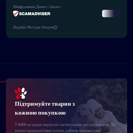
Шифрування Даних і Захист
Надійні Методи Оплати
Підтримуйте тварин з
кожною покупкою
У K4G ми щодня жертвуємо частину наших доходів тваринам. Ви
можете підтримати наші зусилля, роблячи покупки у нас!