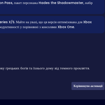
eason Pass, пакет персонажа Hades the Shadowmaster, набір
ries X/S. Майте на увазі, що ця версія оптимізована для Xbox
родуктивності у порівнянні з консолями Xbox One.
ку грецьких богів та їхнього дому від темного прокляття.
Керівництво активації