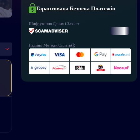
Гарантована Безпека Платежів
Шифрування Даних і Захист
Надійні Методи Оплати