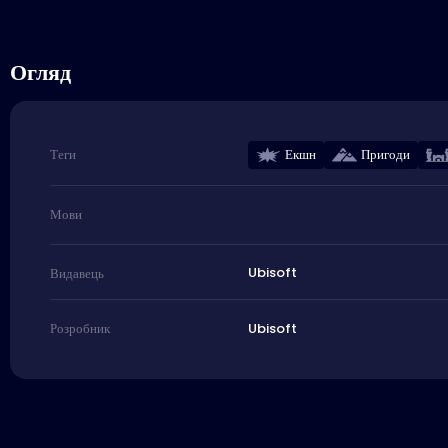
Огляд
Екшн
Пригоди
Теги
Мови
Ubisoft
Видавець
Ubisoft
Розробник