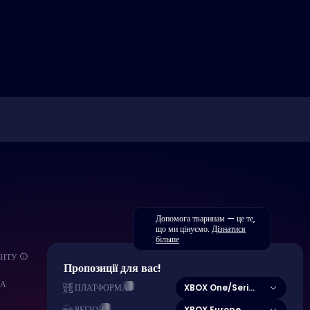
Допомога тваринам — це те,
що ми цінуємо.
Дізнатися
більше
ЕНТУ
Пропозиції для вас!
МА
XBOX One/Series X|S
ПЛАТФОРМА
XBOX Europe