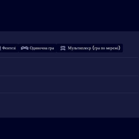
Фентезі
Одиночна гра
Мультиплеєр (гра по мережі)