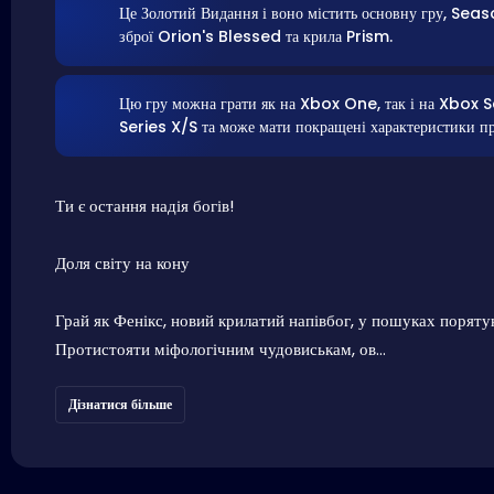
Це Золотий Видання і воно містить основну гру, S
зброї Orion's Blessed та крила Prism.
Цю гру можна грати як на Xbox One, так і на Xbox Se
Series X/S та може мати покращені характеристики п
Ти є остання надія богів!
Доля світу на кону
Грай як Фенікс, новий крилатий напівбог, у пошуках порятун
Протистояти міфологічним чудовиськам, ов...
Дізнатися більше