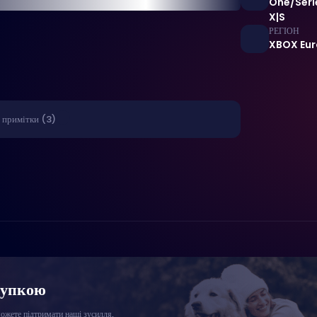
One/Seri
X|S
РЕГІОН
XBOX Eu
 примітки (3)
купкою
жете підтримати наші зусилля,