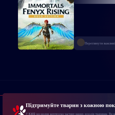
Переглянути важливі
Підтримуйте тварин з кожною по
У K4G ми щодня жертвуємо частину наших доходів тваринам. Ви мо