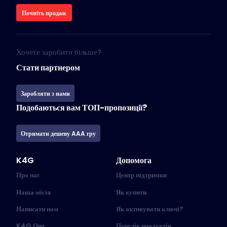
Почніть продаж
Хочете заробити більше?
Стати партнером
Заробляти з нами
Подобаються вам ТОП-пропозиції?
Отримати дешеву AAA гру
K4G
Допомога
Про нас
Центр підтримки
Наша місія
Як купити
Написати нам
Як активувати ключі?
K4G Опт
Перелік продуктів