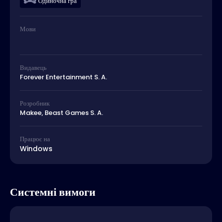
Одиночна гра
Мови
Видавець
Forever Entertainment S. A.
Розробник
Makee, Beast Games S. A.
Працює на
Windows
Системні вимоги