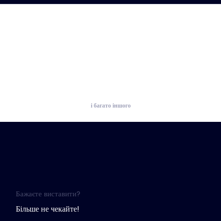
і багато іншого
Бажаєте виставити?
Більше не чекайте!