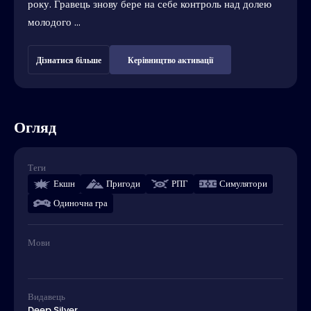
року. Гравець знову бере на себе контроль над долею
молодого ...
Дізнатися більше
Керівництво активації
Огляд
Теги
Екшн
Пригоди
РПГ
Симулятори
Одиночна гра
Мови
Видавець
Deep Silver