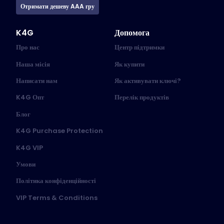
Отримати дешеву AAA гру
K4G
Допомога
Про нас
Центр підтримки
Наша місія
Як купити
Написати нам
Як активувати ключі?
K4G Опт
Перелік продуктів
Блог
K4G Purchase Protection
K4G VIP
Умови
Політика конфіденційності
VIP Terms & Conditions