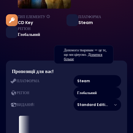
ТИП ЕЛЕМЕНТУ
ПЛАТФОРМА
CD Key
Steam
РЕГІОН
Глобальний
Допомога тваринам — це те,
що ми цінуємо.
Дізнатися
більше
Пропозиції для вас!
Steam
ПЛАТФОРМА
Глобальний
РЕГІОН
Standard Edition
ВИДАННЯ