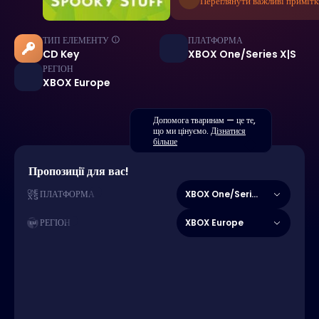
Переглянути важливі примітк
ТИП ЕЛЕМЕНТУ
ПЛАТФОРМА
CD Key
XBOX One/Series X|S
РЕГІОН
XBOX Europe
Допомога тваринам — це те,
що ми цінуємо.
Дізнатися
більше
Пропозиції для вас!
XBOX One/Series X|S
ПЛАТФОРМА
XBOX Europe
РЕГІОН