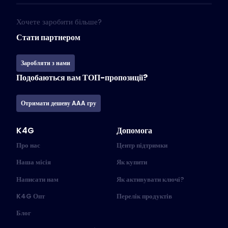
Хочете заробити більше?
Стати партнером
Заробляти з нами
Подобаються вам ТОП-пропозиції?
Отримати дешеву AAA гру
K4G
Допомога
Про нас
Центр підтримки
Наша місія
Як купити
Написати нам
Як активувати ключі?
K4G Опт
Перелік продуктів
Блог