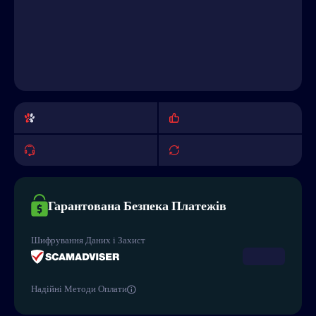
Гарантована Безпека Платежів
Шифрування Даних і Захист
Надійні Методи Оплати