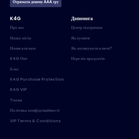
Отримати дешеву AAA гру
K4G
Допомога
Про нас
Центр підтримки
Наша місія
Як купити
Написати нам
Як активувати ключі?
K4G Опт
Перелік продуктів
Блог
K4G Purchase Protection
K4G VIP
Умови
Політика конфіденційності
VIP Terms & Conditions