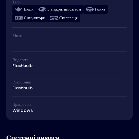
Теги
Екшн
З відкритим світом
Гонка
Симулятори
Співпраця
Мови
Видавець
Flashbulb
Розробник
Flashbulb
Працює на
Windows
Системні вимоги