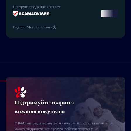
Шифрування Даних і Захист
Надійні Методи Оплати
Підтримуйте тварин з
кожною покупкою
У K4G ми щодня жертвуємо частину наших доходів тваринам. Ви
можете підтримати наші зусилля, роблячи покупки у нас!