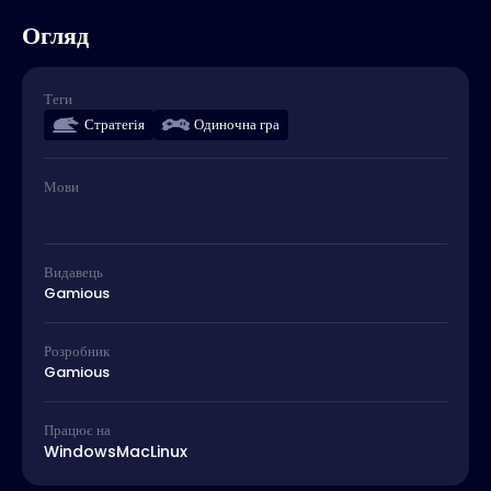
Огляд
Теги
Стратегія
Одиночна гра
Мови
Видавець
Gamious
Розробник
Gamious
Працює на
Windows
Mac
Linux