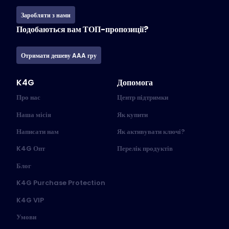
Заробляти з нами
Подобаються вам ТОП-пропозиції?
Отримати дешеву AAA гру
K4G
Допомога
Про нас
Центр підтримки
Наша місія
Як купити
Написати нам
Як активувати ключі?
K4G Опт
Перелік продуктів
Блог
K4G Purchase Protection
K4G VIP
Умови