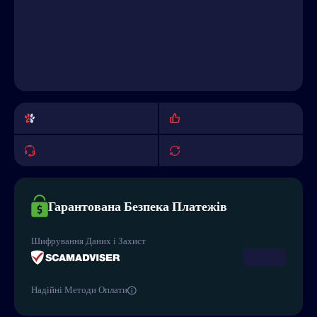
Гарантована Безпека Платежів
Шифрування Даних і Захист
Надійні Методи Оплати