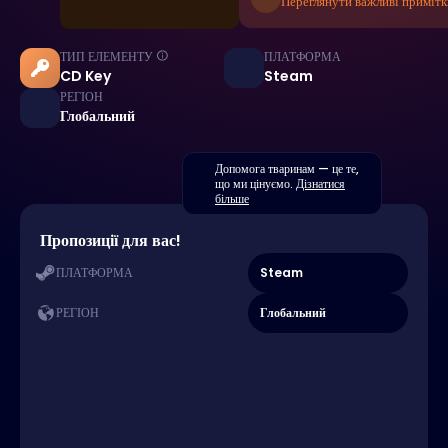
Переглянути важливі примітк
ТИП ЕЛЕМЕНТУ
ПЛАТФОРМА
CD Key
Steam
РЕГІОН
Глобальний
Допомога тваринам — це те,
що ми цінуємо.
Дізнатися
більше
Пропозиції для вас!
Steam
ПЛАТФОРМА
Глобальний
РЕГІОН