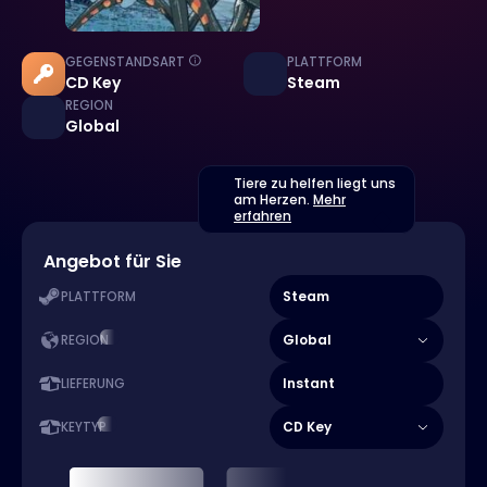
GEGENSTANDSART
PLATTFORM
CD Key
Steam
REGION
Global
Tiere zu helfen liegt uns
am Herzen.
Mehr
erfahren
Angebot für Sie
Steam
PLATTFORM
Global
REGION
Instant
LIEFERUNG
CD Key
KEYTYP