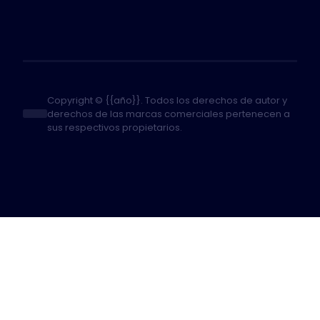
Copyright © {{año}}. Todos los derechos de autor y
derechos de las marcas comerciales pertenecen a
sus respectivos propietarios.