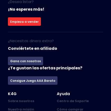
¿Desea listar?
¡No esperes más!
Empieza a vender
¿Necesitas dinero extra?
Conviértete en afiliado
Gana con nosotros
¿Te gustan las ofertas principales?
Consigue Juego AAA Barato
K4G
Ayuda
Sobre nosotros
Centro de Soporte
Nuestra misión
Cómo comprar