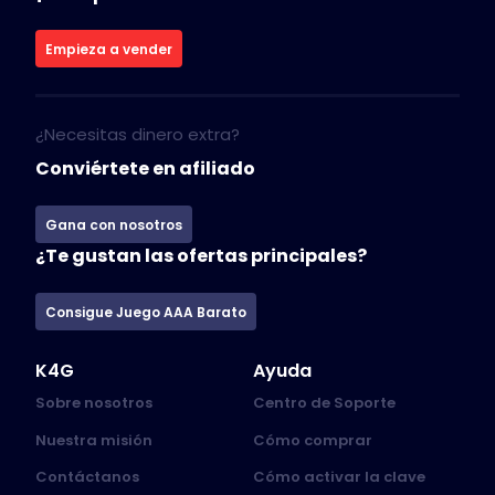
Empieza a vender
¿Necesitas dinero extra?
Conviértete en afiliado
Gana con nosotros
¿Te gustan las ofertas principales?
Consigue Juego AAA Barato
K4G
Ayuda
Sobre nosotros
Centro de Soporte
Nuestra misión
Cómo comprar
Contáctanos
Cómo activar la clave