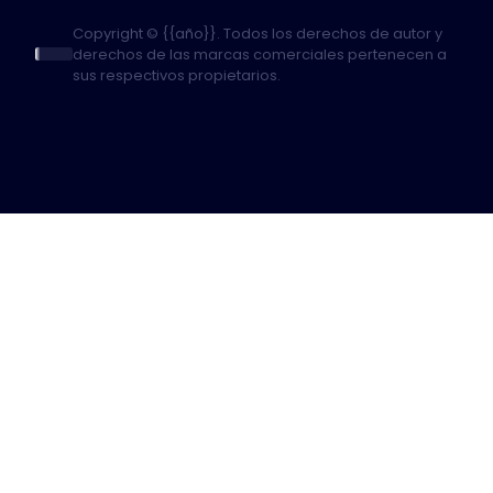
Copyright © {{año}}. Todos los derechos de autor y
derechos de las marcas comerciales pertenecen a
sus respectivos propietarios.