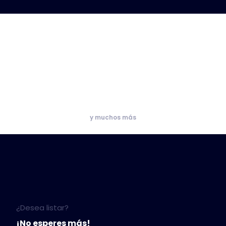
y muchos más
¿Desea listar?
¡No esperes más!