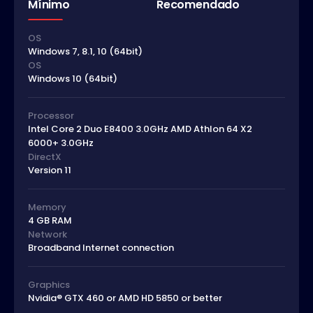
Mínimo
Recomendado
OS
Windows 7, 8.1, 10 (64bit)
OS
Windows 10 (64bit)
Processor
Intel Core 2 Duo E8400 3.0GHz AMD Athlon 64 X2
6000+ 3.0GHz
DirectX
Version 11
Memory
4 GB RAM
Network
Broadband Internet connection
Graphics
Nvidia® GTX 460 or AMD HD 5850 or better