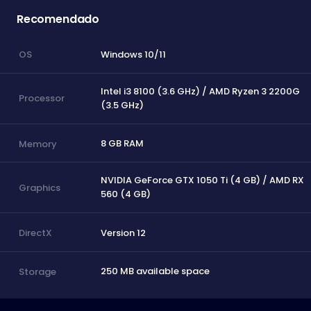
Recomendado
Windows 10/11
OS
Intel i3 8100 (3.6 GHz) / AMD Ryzen 3 2200G
Processor
(3.5 GHz)
8 GB RAM
Memory
NVIDIA GeForce GTX 1050 Ti (4 GB) / AMD RX
Graphics
560 (4 GB)
Version 12
DirectX
250 MB available space
Storage