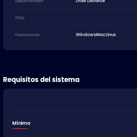
Draw Distance
Desarrollador
PEGI
Windows
Mac
Linux
Funciona en
Requisitos del sistema
Mínimo