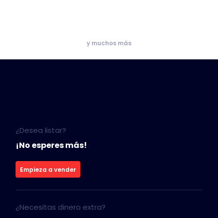
y muchos más
¿Desea listar?
¡No esperes más!
Empieza a vender
¿Necesitas dinero extra?