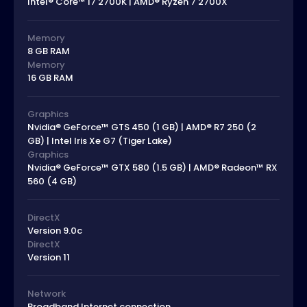
Intel® Core™ I7 2700K | AMD® Ryzen 7 2700X
Memory
8 GB RAM
Memory
16 GB RAM
Graphics
Nvidia® GeForce™ GTS 450 (1 GB) | AMD® R7 250 (2
GB) | Intel Iris Xe G7 (Tiger Lake)
Graphics
Nvidia® GeForce™ GTX 580 (1.5 GB) | AMD® Radeon™ RX
560 (4 GB)
DirectX
Version 9.0c
DirectX
Version 11
Network
Broadband Internet connection