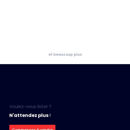
et beaucoup plus
Voulez-vous lister ?
N'attendez plus
!
Commencez à vendre