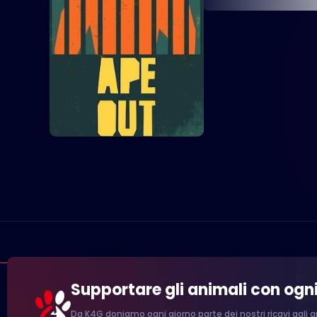
Supportare gli animali con ogn
Da K4G doniamo ogni giorno parte dei nostri ricavi agli an