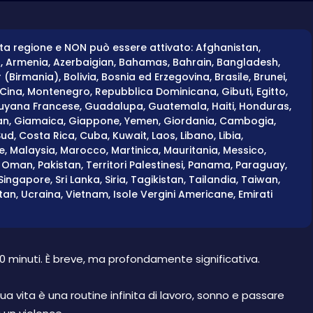
a regione e NON può essere attivato: Afghanistan,
a, Armenia, Azerbaigian, Bahamas, Bahrain, Bangladesh,
(Birmania), Bolivia, Bosnia ed Erzegovina, Brasile, Brunei,
, Cina, Montenegro, Repubblica Dominicana, Gibuti, Egitto,
yana Francese, Guadalupa, Guatemala, Haiti, Honduras,
Iran, Giamaica, Giappone, Yemen, Giordania, Cambogia,
ud, Costa Rica, Cuba, Kuwait, Laos, Libano, Libia,
 Malaysia, Marocco, Martinica, Mauritania, Messico,
Oman, Pakistan, Territori Palestinesi, Panama, Paraguay,
Singapore, Sri Lanka, Siria, Tagikistan, Tailandia, Taiwan,
an, Ucraina, Vietnam, Isole Vergini Americane, Emirati
0 minuti. È breve, ma profondamente significativa.
ua vita è una routine infinita di lavoro, sonno e passare