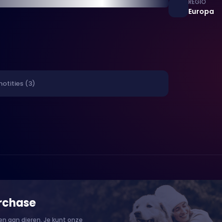
REGIO
Europa
notities (3)
rchase
n aan dieren. Je kunt onze