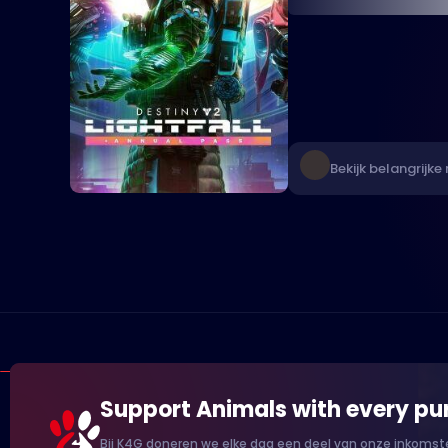
Bekijk belangrijke 
Support Animals with every pu
Bij K4G doneren we elke dag een deel van onze inkomste