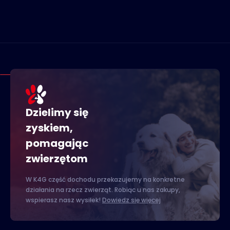
Dzielimy się
zyskiem,
pomagając
zwierzętom
W K4G część dochodu przekazujemy na konkretne
działania na rzecz zwierząt. Robiąc u nas zakupy,
wspierasz nasz wysiłek!
Dowiedz się więcej