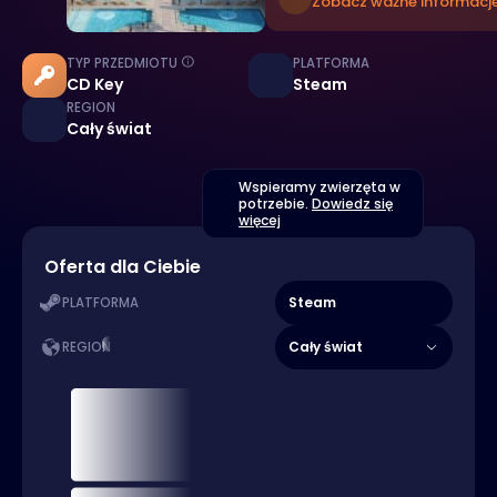
Zobacz ważne informacje
TYP PRZEDMIOTU
PLATFORMA
CD Key
Steam
REGION
Cały świat
Wspieramy zwierzęta w
potrzebie.
Dowiedz się
więcej
Oferta dla Ciebie
Steam
PLATFORMA
Cały świat
REGION