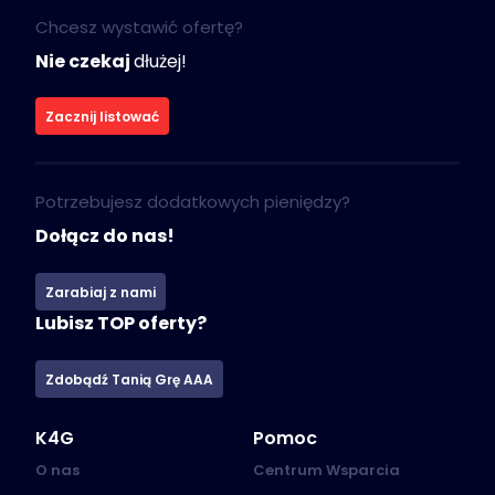
Chcesz wystawić ofertę?
Nie czekaj
dłużej!
Zacznij listować
Potrzebujesz dodatkowych pieniędzy?
Dołącz do nas!
Zarabiaj z nami
Lubisz TOP oferty?
Zdobądź Tanią Grę AAA
K4G
Pomoc
O nas
Centrum Wsparcia