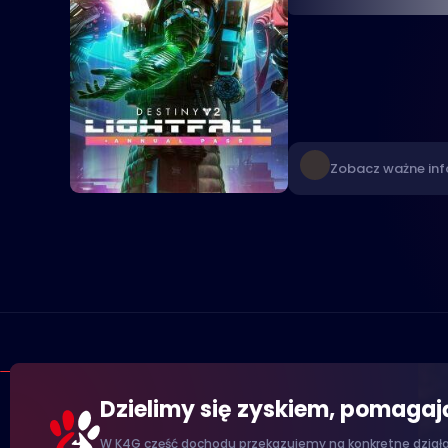
Zobacz ważne inf
Dzielimy się zyskiem, pomaga
W K4G część dochodu przekazujemy na konkretne działan