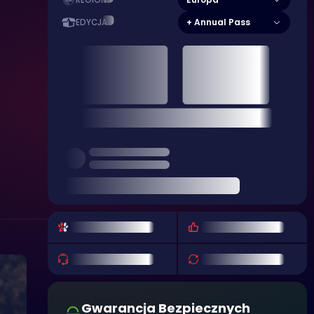
REGION
+ Annual Pass
EDYCJA
Gwarancja Bezpiecznych