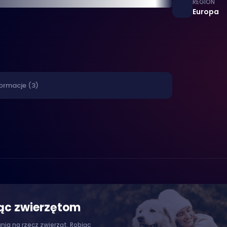
REGION
Europa
ormacje (3)
jąc zwierzętom
ia na rzecz zwierząt. Robiąc